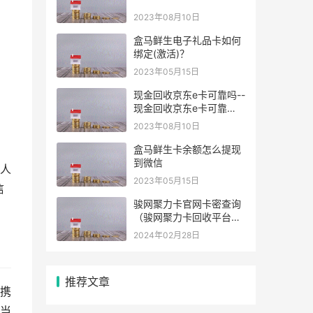
2023年08月10日
盒马鲜生电子礼品卡如何
绑定(激活)？
2023年05月15日
现金回收京东e卡可靠吗--
现金回收京东e卡可靠
吗？——解析京东e卡现
2023年08月10日
金回收可行性
盒马鲜生卡余额怎么提现
到微信
人
2023年05月15日
信
骏网聚力卡官网卡密查询
（骏网聚力卡回收平台）
骏网聚力卡官网卡密查询
2024年02月28日
— 助你畅游游戏世界
（骏网聚力卡怎么回收）
推荐文章
携
当