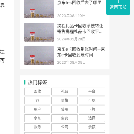
京东e卡回收后去了哪里
靠
返回顶部
2023年08月10日
携程礼品卡回收系统转让
寄售携程礼品卡回收平台
转让寄售携程礼品卡 好礼
2024年02月28日
换现金携程礼品卡回收官
网
京东e卡回收到账时间--京
提
东e卡回收到账时间
可
2023年08月09日
热门标签
回收
礼品
平台
??
价格
可以
用户
使用
卡片
京东
需要
选择
服务
公司
余额