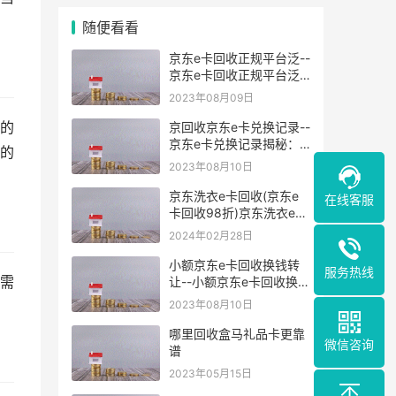
随便看看
京东e卡回收正规平台泛--
京东e卡回收正规平台泛
——引领电子卡回收的互
2023年08月09日
联网平台
的
京回收京东e卡兑换记录--
京东e卡兑换记录揭秘：
的
京回收为您详解
2023年08月10日
京东洗衣e卡回收(京东e
在线客服
卡回收98折)京东洗衣e卡
回收(回收京东卡的平台
2024年02月28日
97折)
小额京东e卡回收换钱转
服务热线
需
让--小额京东e卡回收换钱
转让
2023年08月10日
哪里回收盒马礼品卡更靠
微信咨询
谱
2023年05月15日