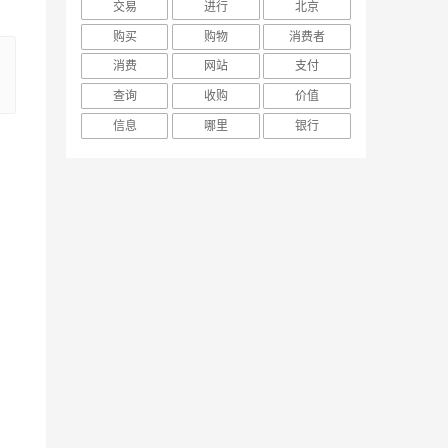
交易
进行
北京
购买
购物
消费者
消费
网站
支付
查询
收购
价值
信息
哪里
银行