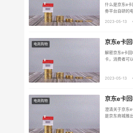
什么是京东e卡
劵平台自研的电
平台发放的一
2023-05-13
{微信公众号关
京东e卡回
电商购物
解密京东e卡回
卡，消费者可
非常灵活，可
常使用中，消
2023-05-13
款而返还一部分的
京东e卡回
电商购物
澄清关于京东e
是京东商城推
在购买后可直
惠活动，吸引更