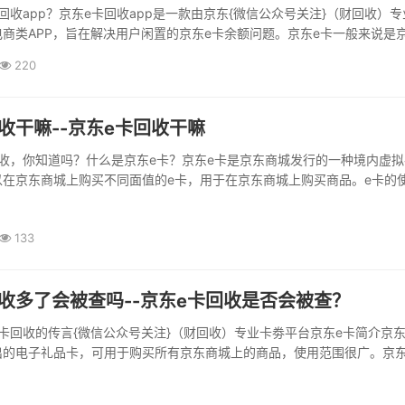
回收app？京东e卡回收app是一款由京东{微信公众号关注}（财回收）专
商类APP，旨在解决用户闲置的京东e卡余额问题。京东e卡一般来说是
种电子礼品卡，用于在京东平台上购买商品。然而，有时候我们的e卡余额
220
注}（财回收）专业卡劵平台会...
收干嘛--京东e卡回收干嘛
收，你知道吗？什么是京东e卡？京东e卡是京东商城发行的一种境内虚拟
以在京东商城上购买不同面值的e卡，用于在京东商城上购买商品。e卡的
以作为礼品赠送给其他人，也可以自用。京东e卡有什么问题需要回收吗？
费者买了一些东西，但由于某些原因或者商品质量不过关，导致需要退货
133
订单金...
收多了会被查吗--京东e卡回收是否会被查？
卡回收的传言{微信公众号关注}（财回收）专业卡劵平台京东e卡简介京东
出的电子礼品卡，可用于购买所有京东商城上的商品，使用范围很广。京东
接在京东商城上使用，且可以累计使用。京东商城定期会推出一些京东e卡
多用户充值。京东e卡...