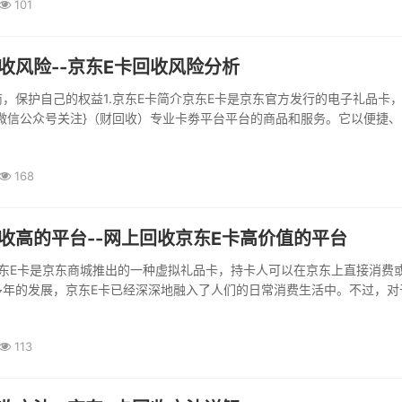
101
收风险--京东E卡回收风险分析
，保护自己的权益1.京东E卡简介京东E卡是京东官方发行的电子礼品卡
微信公众号关注}（财回收）专业卡劵平台平台的商品和服务。它以便捷、
受到了消费者的欢迎...
168
收高的平台--网上回收京东E卡高价值的平台
京东E卡是京东商城推出的一种虚拟礼品卡，持卡人可以在京东上直接消费
多年的发展，京东E卡已经深深地融入了人们的日常消费生活中。不过，对
人在手中持有京东E卡并不知道如何使用，导致这些电子卡片被闲置。回收
于那些闲置了京东E卡的人来说，回收这种电子卡片的平台可以带来一些实
113
...