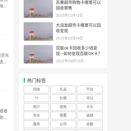
苏果超市购物卡哪里可以
候京
回收寄售
卡回
2023年12月12日
予了
大润发超市卡哪里可以回
收变现
2025年02月19日
百联ok卡回收多少钱变
现--如何变现百联OK卡？
而京东
2023年06月13日
选择
e卡
程介绍
热门标签
回收
礼品
平台
??
价格
可以
用户
使用
卡片
金或者
京东
需要
选择
助。
服务
公司
余额