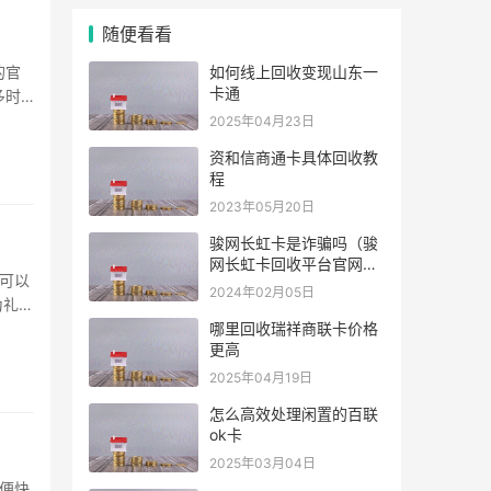
随便看看
的官
如何线上回收变现山东一
卡通
多时
第一
2025年04月23日
前的
资和信商通卡具体回收教
程
2023年05月20日
骏网长虹卡是诈骗吗（骏
网长虹卡回收平台官网）
可以
骏网长虹卡真的靠谱吗？
2024年02月05日
为礼品
（骏网长虹卡怎么回收）
实体
哪里回收瑞祥商联卡价格
更高
2025年04月19日
怎么高效处理闲置的百联
ok卡
2025年03月04日
便快