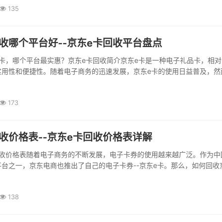
135
收哪个平台好--京东e卡回收平台盘点
卡，哪个平台最实惠？京东e卡回收简介京东e卡是一种电子礼品卡，相对
实用性和便捷性。随着电子商务的迅速发展，京东e卡的使用日益普及，然
往{微信公众号关注}（财回收）专业卡劵平台面临无法兑换或返现的问题
，不少电子卡回收平台纷纷涌现，而如何选择安全靠谱的回收平台成了人
173
卡回收流程一般来说，京东e卡回收的流程如下：登录京东；...
收价格表--京东e卡回收价格表详解
回收价格表随着电子商务的不断发展，电子卡券的使用越来越广泛。作为中
台之一，京东电商也推出了自己的电子卡券--京东e卡。那么，如何回收
收益呢？以下是京东e卡回收价格表及详细介绍。京东e卡回收柜台首先，
交易回收京东e卡，您可以选择前往京东e卡...
138