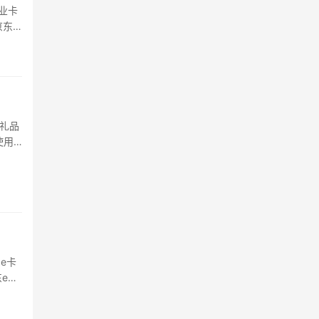
业卡
京东
可能
礼品
使用
在日
或者退
e卡
e卡
的优