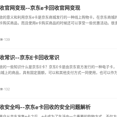
收官网变现--京东e卡回收官网变现
回收的意义和利用京东e卡是京东商城发行的一种线上购物卡，在京东商城
e卡购买商品，而且使用e卡购买商品的时候还可以享受一些优惠活动。很
手里还有一些闲置的京东e卡，如果想要变现这些e卡，一般有两种去向，
淘宝或者闲鱼进行转卖，第二种是通过京东e卡回收官网进行变现。按照目
139
第二种方式更为稳妥，而...
收常识--京东E卡回收常识
收的一些知识什么是京东E卡？京东E卡是由京东官方发行的一种电子卡，
商城上的商品，具有固定面额，可以和其他支付方式一同使用，也可以作
东E卡可以回收吗？京东E卡可以回收，只不过回收方式有所不同。如果是
可以通过两种方式回收：一是到...
132
收安全吗--京东e卡回收的安全问题解析
景自从京东发售e卡之后，e卡成为了生活中一个重要的购物方式，不仅方