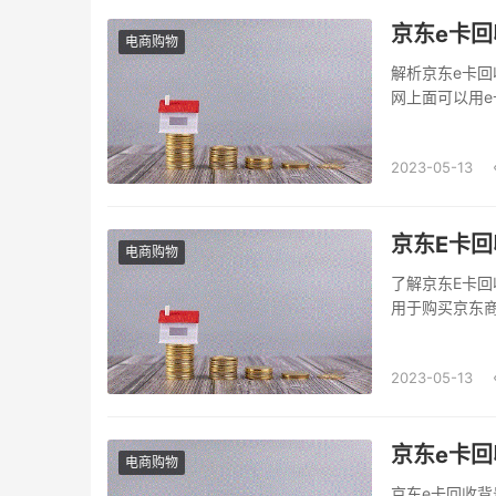
京东e卡回
电商购物
解析京东e卡
网上面可以用
候我们可能会
种就是直接到
2023-05-13
市场行情来看，
京东E卡回
电商购物
了解京东E卡回
用于购买京东
送给朋友。京
卡（塑料卡），
2023-05-13
京东e卡回
电商购物
京东e卡回收背