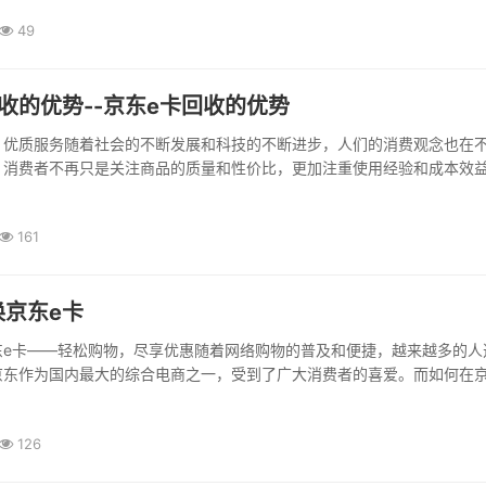
49
收的优势--京东e卡回收的优势
，优质服务随着社会的不断发展和科技的不断进步，人们的消费观念也在
，消费者不再只是关注商品的质量和性价比，更加注重使用经验和成本效
之所以备受欢迎，是因为其在“高额回收价钱”和“优质服务”方面深受用户
，回报实惠如今...
161
换京东e卡
东e卡——轻松购物，尽享优惠随着网络购物的普及和便捷，越来越多的人
京东作为国内最大的综合电商之一，受到了广大消费者的喜爱。而如何在
惠券呢？中欣卡兑换京东e卡就成为了不错的选择。下面我们就来详细谈一
兑换京东e卡的相关事宜。一、中欣卡介绍中欣卡是由中欣天福旅游集团推
126