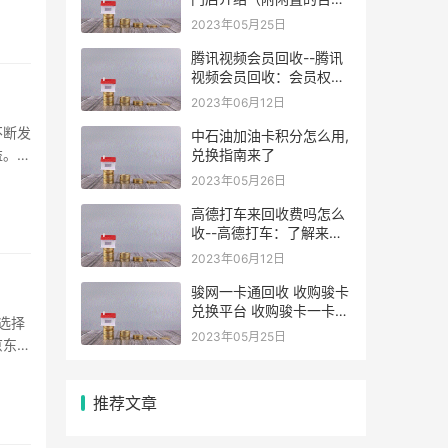
ok卡回收方法）
2023年05月25日
腾讯视频会员回收--腾讯
视频会员回收：会员权益
如何处理？
2023年06月12日
不断发
中石油加油卡积分怎么用,
益。京
兑换指南来了
青睐。
2023年05月26日
高德打车来回收费吗怎么
收--高德打车：了解来回
收费方式
2023年06月12日
骏网一卡通回收 收购骏卡
兑换平台 收购骏卡一卡通
选择
官方卡密兑换 交换提现平
2023年05月25日
京东购
台
谈如
出的
推荐文章