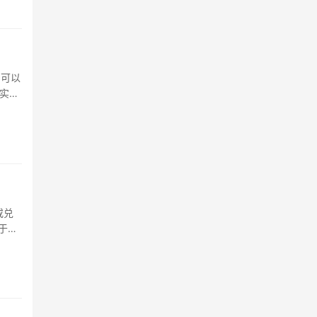
，可以
实
或兑
于某
京东
际的