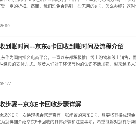
享受一定的折扣。然而，我们难免会遇到一些无用的e卡，怎么办呢？这时
就派上用场了。但是，大家都会有一个疑问：京东e卡回收安全吗？京东e
京东e卡回收能否安全，其实与其回收的安全原理密不可分。京东一方面给
90
的金额，同样从中抽取一定的费用。另外一方面，京东...
收到账时间--京东e卡回收到账时间及流程介绍
京东作为国内知名电商平台，一直以来都积极推广线上购物和线上销售，
一种经典的支付方式。随着人们对于环保节约的认识不断加强，越来越多人
的京东e卡进行回收，并且可以得到一定的回收金额。那么，如何回收京东
时间又是多久呢？接下来将为大家介绍详细流程及回收到账时间。回收流
177
进入京东e卡回收页面，在该页面提交自己...
收步骤--京东E卡回收步骤详解
CK—给您的E卡一次换现机会您是否有一张闲置的京东E卡，想要将其换成现
文为您详细介绍京东E卡回收的具体步骤和注意事项，希望能够对您有所帮
京东E卡页面首先，您...