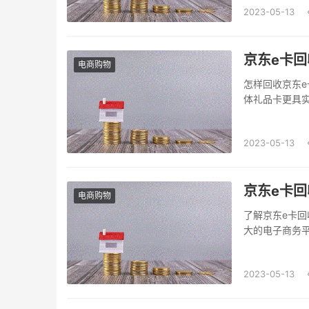
2023-05-13
京东e卡回
电商购物
怎样回收京东e
体礼品卡更具
多数人使用后往
解决这一问题
2023-05-13
的话题。京东e
京东e卡回
电商购物
了解京东e卡
大的电子商务平
卡并取得最佳
您不想通过在线
2023-05-13