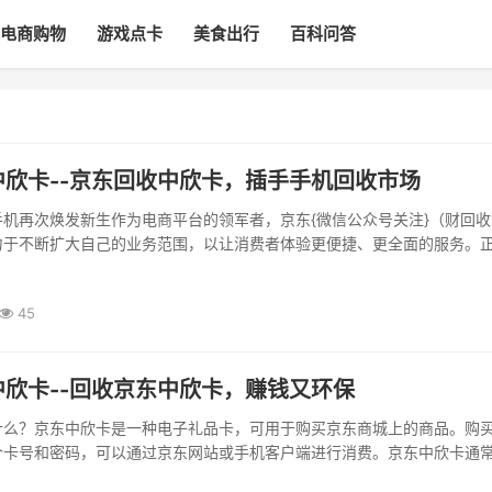
电商购物
游戏点卡
美食出行
百科问答
中欣卡--京东回收中欣卡，插手手机回收市场
机再次焕发新生作为电商平台的领军者，京东{微信公众号关注}（财回收
力于不断扩大自己的业务范围，以让消费者体验更便捷、更全面的服务。
欢迎的手机回收市场，京东加入这一热门领域之后，推出了京东回收中欣
务为用户的旧手机提供高额回收价，让用户更加省心省力地升级到更好的
45
业作出了积极贡献。京东回收中欣卡的功能及特点京东回...
欣卡--回收京东中欣卡，赚钱又环保
什么？京东中欣卡是一种电子礼品卡，可用于购买京东商城上的商品。购
个卡号和密码，可以通过京东网站或手机客户端进行消费。京东中欣卡通
00元、500元、1000元等。回收京东中欣{微信公众号关注}（财回收）