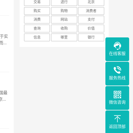
交易
进行
北京
购买
购物
消费者
消费
网站
支付
查询
收购
价值
于实
信息
哪里
银行
而大
。为
在线客服
们关心
服务热线
国最
京东e
微信咨询
如果
返回顶部