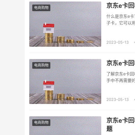
京东e卡回
电商购物
什么是京东e卡
子卡，它可以
网站或手机AP
京东e卡？如
2023-05-13
8-9折...
京东e卡回
电商购物
了解京东e卡
手中不再需要
念，旨在减少
东-我的卡包”
2023-05-13
京东e卡回
电商购物
题