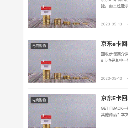
捷，而且还能
东e卡回收服务
收的安全原理
2023-05-13
回收商需要支付
京东e卡回
电商购物
回收步骤简介
e卡也是其中
将已经使用过
呢？回收到账
2023-05-13
首先，用户需要
京东E卡回
电商购物
GETITBA
其他商品？本
Step1：登录