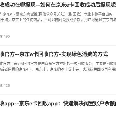
收成功在哪提现--如何在京东e卡回收成功后提现
？京东e卡是京东商城推{微信公众号关注}（财回收）专业卡劵平台出的
用于购买京东上的任何商品，且可以随时兑换成余额。用户可通过京东商
P购买、使用e卡，还可以使用支付宝、微信等方式充值，方便快捷。如何
果您有不需要的京东e卡，可以考虑将其出售回收，回收价格一般为该卡面
195
收官方--京东e卡回收官方-实现绿色消费的方式
回收官方京东e卡回收官方是由京东官方推出的一项回收服务，主要是回收
的或者闲置的京东e卡、京东卡、京东购物卡等卡券，实现绿色回收再利用
资源浪费和环境污染。回收流程简介用户在京东官网登录账号后，点击“我
中的“卡券回收”按钮，填写卡券信息并提交申请。之后京...
126
收app--京东e卡回收app：快速解决闲置账户余额