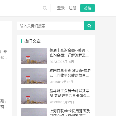
登录
注册
投稿
热门文章
美通卡查询余额--美通卡
）专
查询余额：详解流程及常
正如近
见问题
2023年05月14日
卡这一
设备，
骏网益享卡查询状态-易游
云卡回收平台骏网益享
卡：轻松查询状态，畅享
2023年12月15日
游戏世界-易游云卡回收官
网
盒马鲜生会员卡可以共享
吗 盒马鲜生会员卡怎么给
家人用
买后，
2023年05月22日
常有不
上海百联ok卡使用范围及
专业卡
门店介绍（附闲置的百联