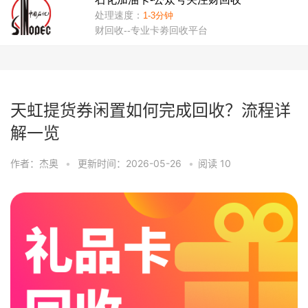
天虹提货券闲置如何完成回收？流程详
解一览
作者：杰奥
•
更新时间：2026-05-26
•
阅读
10