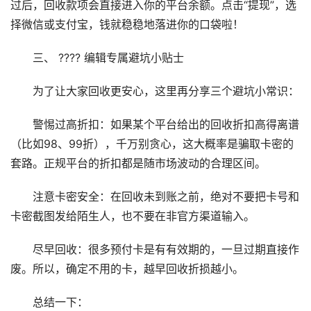
过后，回收款项会直接进入你的平台余额。点击“提现”，选
择微信或支付宝，钱就稳稳地落进你的口袋啦！
三、 ???? 编辑专属避坑小贴士
为了让大家回收更安心，这里再分享三个避坑小常识：
警惕过高折扣：如果某个平台给出的回收折扣高得离谱
（比如98、99折），千万别贪心，这大概率是骗取卡密的
套路。正规平台的折扣都是随市场波动的合理区间。
注意卡密安全：在回收未到账之前，绝对不要把卡号和
卡密截图发给陌生人，也不要在非官方渠道输入。
尽早回收：很多预付卡是有有效期的，一旦过期直接作
废。所以，确定不用的卡，越早回收折损越小。
总结一下：