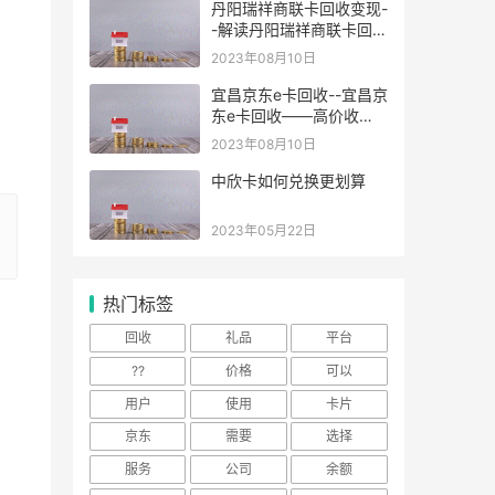
手提现交易
丹阳瑞祥商联卡回收变现-
-解读丹阳瑞祥商联卡回收
变现行情
2023年08月10日
宜昌京东e卡回收--宜昌京
东e卡回收——高价收
购，安全可靠
2023年08月10日
中欣卡如何兑换更划算
2023年05月22日
热门标签
回收
礼品
平台
??
价格
可以
用户
使用
卡片
京东
需要
选择
服务
公司
余额