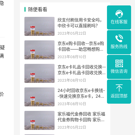
隐
随便看看
欣支付刷信用卡安全吗，
在线客服
中欣卡可以直接刷吗？
2023年05月22日
京东e购卡回收--京东e购
服务热线
疑
卡回收——助您畅想购物
乐趣
满
2023年08月10日
京东e卡礼品卡回收兑换--
微信咨询
京东e卡礼品卡回收兑换
——为您的礼品卡解困
2023年08月10日
24小时回收京东e卡换钱-
价
返回顶部
-快速兑换京东e卡，24小
时回收网站！
2023年08月10日
家乐福代金券回收 家乐福
代金券购物卡回购 家乐福
代金券礼品卡回收兑换平
2023年05月22日
台 家乐福GIFT卡交换二