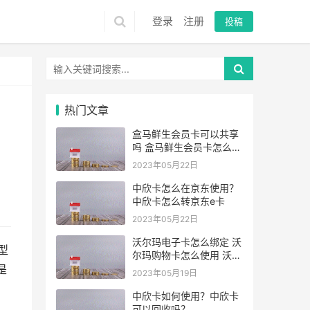
登录
注册
投稿
热门文章
盒马鲜生会员卡可以共享
吗 盒马鲜生会员卡怎么给
家人用
2023年05月22日
中欣卡怎么在京东使用？
中欣卡怎么转京东e卡
2023年05月22日
沃尔玛电子卡怎么绑定 沃
型
尔玛购物卡怎么使用 沃尔
玛礼品卡怎么充值 沃尔玛
是
2023年05月19日
GIFT卡激活步骤 卡卡礼
品网
中欣卡如何使用？中欣卡
可以回收吗？